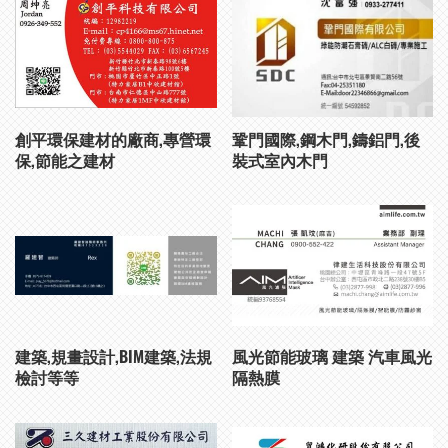
創平環保建材的廠商,專營環
鞏門國際,鋼木門,鑄鋁門,後
保,節能之建材
裝式室內木門
建築,規畫設計,BIM建築,法規
風光節能玻璃 建築 汽車風光
檢討等等
隔熱膜