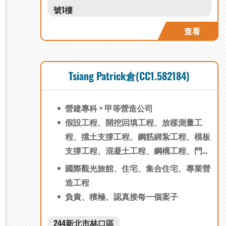
號1樓
鏽鋼捲門、鍍鋅烤漆捲門、氟碳烤漆捲
門、鋁合金捲門、鍍鋁鋅捲門 *本產品符
查看
合 60A防火及遮煙測試‎認證，可開立防火
及遮煙證明 施工第一。迅速確實。完善
安裝 維修保固。 業界服務第一
Tsiang Patrick倉(CC1.582184)
營建專科 > 甲等營造公司
假設工程、開挖回填工程、放樣測量工
程、擋土支撐工程、鋼筋綁紮工程、模板
支撐工程、混凝土工程、鋼構工程、門窗
工程、防水隔熱工程、施工架工程、排水
國際觀光旅館、住宅、集合住宅、專業營
溝渠工程、戶外鋪面工程、室內地坪工
造工程
程、景觀植栽工程、帷幕工程、磁磚工
負責、積極、認真接每一個案子
程、油漆工程、泥作工程、拆除工程、邊
坡防護工程、鋼筋綁紮工程、模板支撐工
244新北市林口區