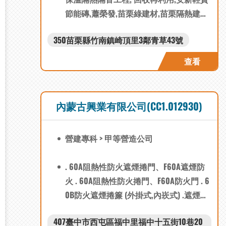
節能磚,蕭榮發,苗栗綠建材,苗栗隔熱建材,
苗栗防火建材
350苗栗縣竹南鎮崎頂里3鄰青草43號
查看
內蒙古興業有限公司(CC1.012930)
營建專科 > 甲等營造公司
. 60A阻熱性防火遮煙捲門、F60A遮煙防
火 . 60A阻熱性防火捲門、F60A防火門 . 6
0B防火遮煙捲簾 (外掛式,內崁式) .遮煙捲
簾 (外掛式,內崁式) .大尺寸遮煙捲簾 (客
407臺中市西屯區福中里福中十五街10巷20
製) .普通捲門、快速捲門 材質選擇： 不