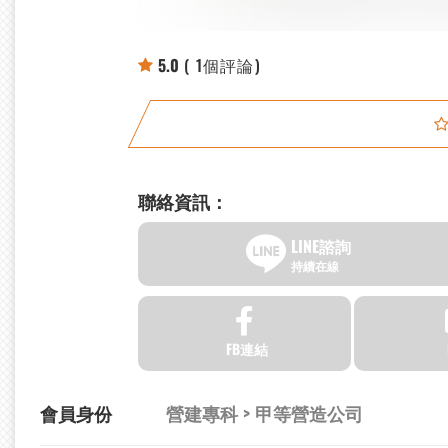
5.0
( 1個評論)
聯絡資訊：
LINE諮詢
持續在線
FB連結
會員身份
營建專科 > 甲等營造公司