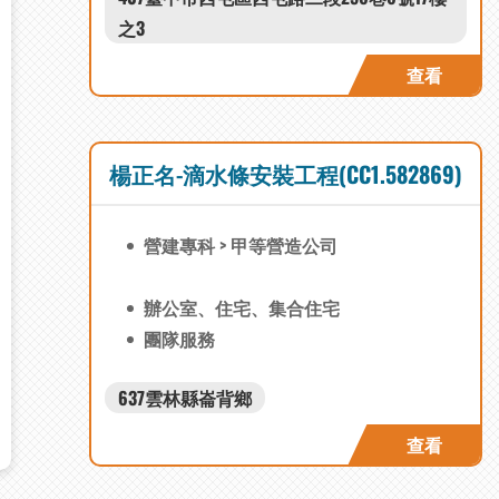
之3
查看
楊正名-滴水條安裝工程(CC1.582869)
營建專科 > 甲等營造公司
辦公室、住宅、集合住宅
團隊服務
637雲林縣崙背鄉
查看