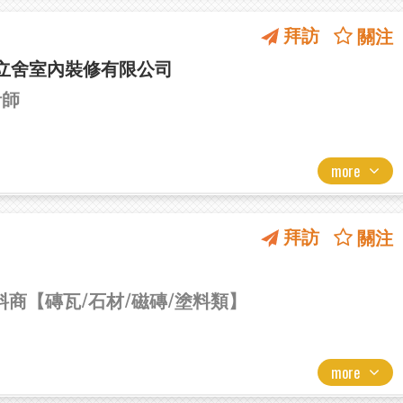
拜訪
關注
立舍室內裝修有限公司
計師
more
拜訪
關注
材料商【磚瓦/石材/磁磚/塗料類】
more