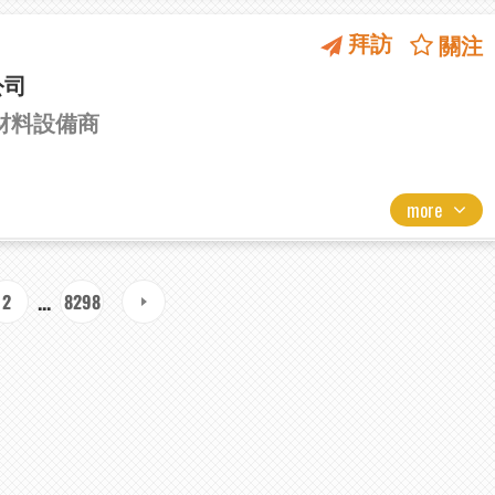
拜訪
關注
公司
類材料設備商
more
...
2
8298