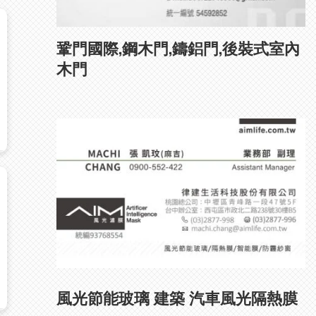
鞏門國際,鋼木門,鑄鋁門,後裝式室內
木門
風光節能玻璃 建築 汽車風光隔熱膜