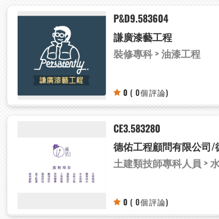
P&D9.583604
謙廣漆藝工程
裝修專科 > 油漆工程
0
( 0個評論)
CE3.583280
德佑工程顧問有限公司/
土建類技師專科人員 > 
0
( 0個評論)