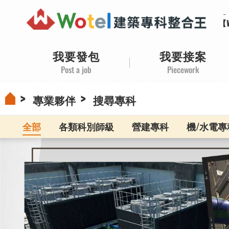
【
【
【
【
我要發包
我要接案
Post a job
Piecework
專業夥伴
搜尋專科
全部
各類科別師級
營建專科
機/水電專