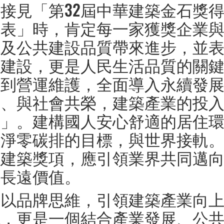
接見「第32屆中華建築金石獎
代表」時，肯定每一家獲獎企業
境及公共建設品質帶來進步，並
礎建設，更是人民生活品質的關
工到營運維護，全面導入永續發
生、與社會共榮，建築產業的投
力」。建構國人安心舒適的居住
家淨零碳排的目標，與世界接軌
的建築獎項，應引領業界共同邁
造長遠價值。
獎以品牌思維，引領建築產業向
現，更是一個結合產業發展、公