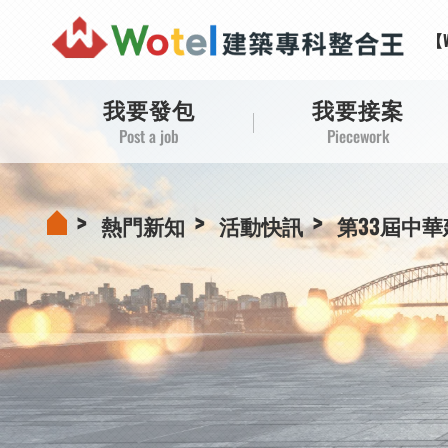
【
【
【
【
我要發包
我要接案
Post a job
Piecework
熱門新知
活動快訊
第33屆中