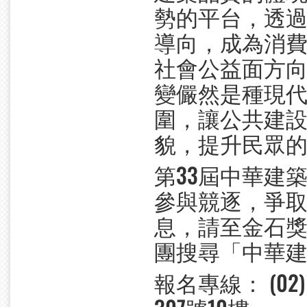
勢的平台，透
導向，成為消
社會公益面方
變儼然是種現
圍，讓公共建
貌，提升民眾
第33屆中華建
參與競逐，爭
息，請至金石獎官方
團搜尋「中華
報名專線： (02