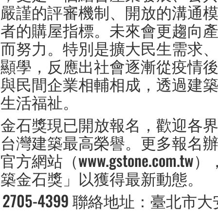
過嚴謹的評審機制、開放的溝通
費者的購屋指標。未來會更趨向
向而努力。特別是擴大民生需求
代顯學，反應出社會逐漸從疫情
設與民間企業相輔相成，透過建
的生活福祉。
築金石獎現已開放報名，歡迎各
取台灣建築最高榮譽。更多報名
網站（www.gstone.com.t
建築金石獎」以獲得最新動態。
) 2705-4399 聯絡地址：臺北