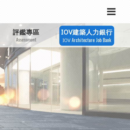
行銷曝光
產業新聞
評鑑專區
建築人力銀行
IOV
Assessment
活動快訊
Architecture Job Bank
IOV
課程講座
招標公告
政策法規
案例分享