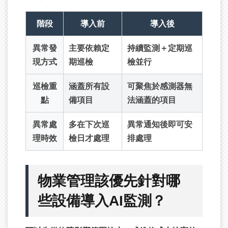
階段
導入前
導入後
異常發
主要依賴定
持續監測＋定期巡
現方式
期巡檢
檢並行
巡檢重
涵蓋所有設
可聚焦於感測器無
點
備項目
法涵蓋的項目
異常處
多在下次巡
異常通知後即可安
理時效
檢日才處理
排處理
物業管理該優先針對哪
些設備導入AI監測？