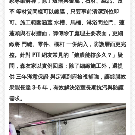
家專業解釋，除了玻璃與金屬，
石材、織品、皮
革
等材質同樣可以鍍膜，只要事前清潔到位即
可。施工範圍涵蓋
水槽、馬桶、淋浴間拉門、蓮
蓬頭與石材牆面
，師傅除了處理主要表面，更細
緻將
門縫、零件、欄杆
一併納入，防護層面更完
整。針對 PTT 網友常見的「鍍膜能撐多久？」疑
問，森友家以實例回應：除了細緻施工外，還提
供
三年滿意保證
與定期到府檢視補強，讓鍍膜效
果能長達
3–5
年
，有效解決浴室長期抗污與防護
需求。