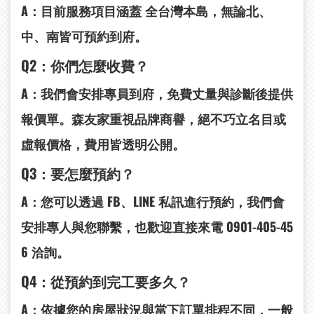
A：目前服務項目涵蓋
全台灣本島
，無論北、
中、南皆可預約到府。
Q2
：你們怎麼收費？
A：我們會安排專員到府，
免費丈量與診斷
後提供
報價單。森友家重視品牌商譽，絕不巧立名目或
虛報價格，費用皆透明公開。
Q3
：要怎麼預約？
A：您可以透過
FB
、LINE
私訊
進行預約，我們會
安排專人與您聯繫，也歡迎直接來電
0901-405-45
6
洽詢。
Q4
：從預約到完工要多久？
A：依據您的房屋狀況與當下訂單排程不同，一般