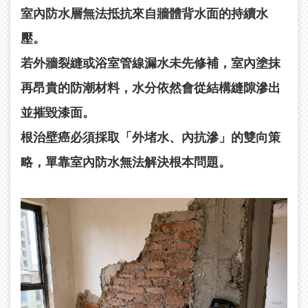
室內防水層無法抵抗來自牆體背水面的持續水
壓。
若外牆裂縫或浴室管線漏水未先修補，室內塗抹
再昂貴的防潮材料，水分依然會從結構縫隙滲出
並摧毀漆面。
根治壁癌必須採取「外堵水、內抗滲」的雙向策
略，單靠室內防水無法解決根本問題。