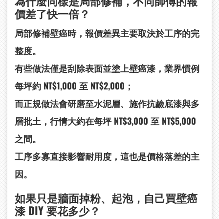
為什麼同樣是局部修補，不同師傅的報
價差了快一倍？
局部修補壁癌時，報價差異主要取決於工序的完
整度。
有些做法僅是刮除表面並塗上壁癌漆，業界慣例
每坪約 NT$1,000 至 NT$2,000；
而正規做法會研磨至水泥層、施作抗鹼底漆與多
層批土，行情大約在每坪 NT$3,000 至 NT$5,000
之間。
工序多寡直接影響耐用度，這也是價格落差的主
因。
如果只是牆面掉粉、起泡，自己買壁癌
漆 DIY 要花多少？