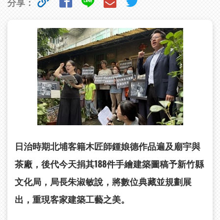
分享：
日治時期北埔客籍木匠師鍾娘德作品遍及廟宇與
茶廠，後代今天捐其188件手繪建築圖稿予新竹縣
文化局，局長朱淑敏說，將數位典藏並規劃展
出，重現客家建築工藝之美。