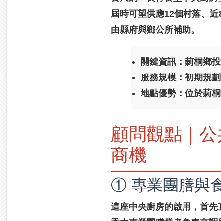
屆時可望供應12個村落、近
由縣府與鄉公所補助。
關鍵資訊：
莿桐鄉投
服務規模：
初期規劃
地點優勢：
位於莿桐
顧問觀點｜公
商機
① 專業團膳與
這座中央廚房的啟用，首先