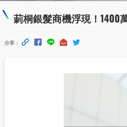
莿桐銀髮商機浮現！140
分享：