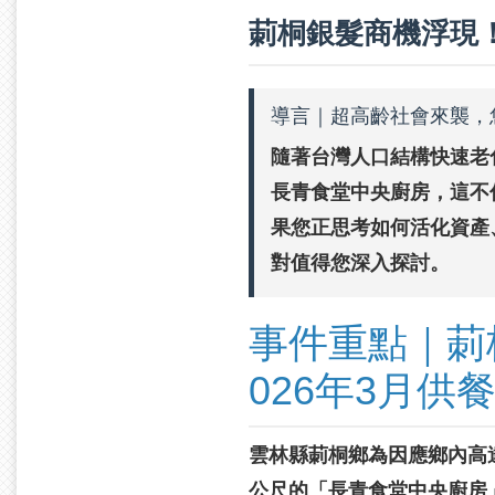
莿桐銀髮商機浮現！
導言｜超高齡社會來襲，
隨著台灣人口結構快速老
長青食堂中央廚房，這不
果您正思考如何活化資產
對值得您深入探討。
事件重點｜莿
026年3月供
雲林縣莿桐鄉為因應鄉內高達
公尺的「長青食堂中央廚房」