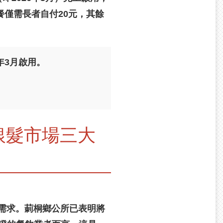
餐僅需長者自付20元，其餘
年3月啟用。
銀髮市場三大
需求。莿桐鄉公所已表明將