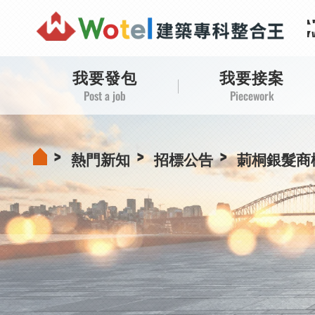
【
【
【
【
我要發包
我要接案
Post a job
Piecework
熱門新知
招標公告
莿桐銀髮商