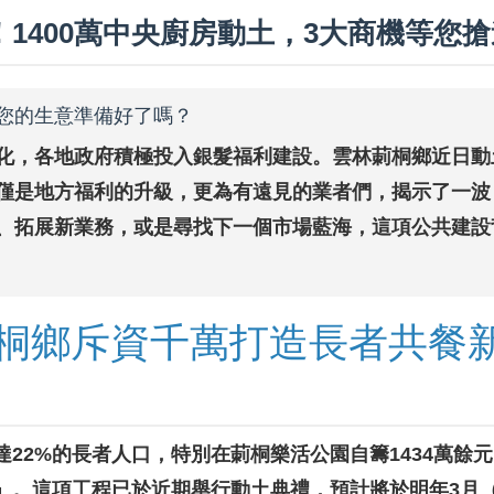
1400萬中央廚房動土，3大商機等您搶
您的生意準備好了嗎？
化，各地政府積極投入銀髮福利建設。雲林莿桐鄉近日動土
僅是地方福利的升級，更為有遠見的業者們，揭示了一波
、拓展新業務，或是尋找下一個市場藍海，這項公共建設
桐鄉斥資千萬打造長者共餐
餐
22%的長者人口，特別在莿桐樂活公園自籌1434萬餘元，
。這項工程已於近期舉行動土典禮，預計將於明年3月（即