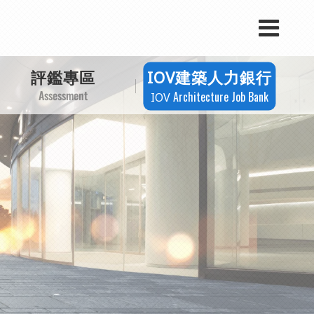
行銷曝光
產業新聞
活動快訊
評鑑專區
建築人力銀行
IOV
Assessment
Architecture Job Bank
IOV
課程講座
招標公告
政策法規
案例分享