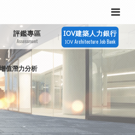
產業新聞
活動快訊
評鑑專區
建築人力銀行
IOV
課程講座
Assessment
Architecture Job Bank
IOV
招標公告
增值潛力分析
政策法規
案例分享