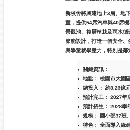
新校舍將興建地上3層、地下
室，提供54席汽車與40
景觀池、複層植栽及雨水循
節能設計，打造一個安全、
與學童就學壓力，特別是鄰
關鍵資訊：
地點：
桃園市大園
總投入：
約8.26億
預計完工：
2027年
預計招生：
2028
規模：
國小部37班
特色：
全面導入綠