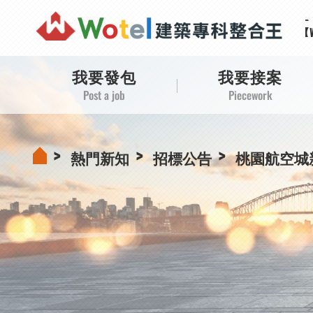
【
【
【
【
我要發包
我要接案
Post a job
Piecework
熱門新知
招標公告
桃園航空城