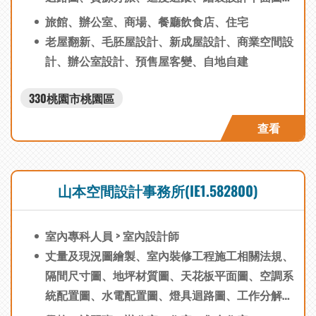
簡報製作、估價表單製作、工作時程擬定、立面索
旅館、辦公室、商場、餐廳飲食店、住宅
引圖、各向立面圖、細部大樣圖
老屋翻新、毛胚屋設計、新成屋設計、商業空間設
計、辦公室設計、預售屋客變、自地自建
330桃園市桃園區
查看
山本空間設計事務所(IE1.582800)
室內專科人員 > 室內設計師
丈量及現況圖繪製、室內裝修工程施工相關法規、
隔間尺寸圖、地坪材質圖、天花板平面圖、空調系
統配置圖、水電配置圖、燈具迴路圖、工作分解結
構、資源分派、任務排程、進度追蹤、製作施工查