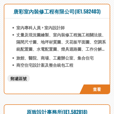
唐彩室內裝修工程有限公司(IE1.582403)
室內專科人員 > 室內設計師
丈量及現況圖繪製、室內裝修工程施工相關法規、
隔間尺寸圖、地坪材質圖、天花板平面圖、空調系
統配置圖、水電配置圖、燈具迴路圖、工作分解結
構、資源分派、任務排程、進度追蹤、製作施工查
旅館、醫院、商場、工廠辦公室、集合住宅
核簡報、監造人員指揮管理、設備表、材料表、傢
商空住宅設計案及整合統包工程
俱傢飾表、消防申請、繪製設計平面圖、估價表單
製作、工作時程擬定、立面索引圖、各向立面圖、
郵遞區號
細部大樣圖、3D透視效果圖
查看
原致設計事務所(IE1.582818)