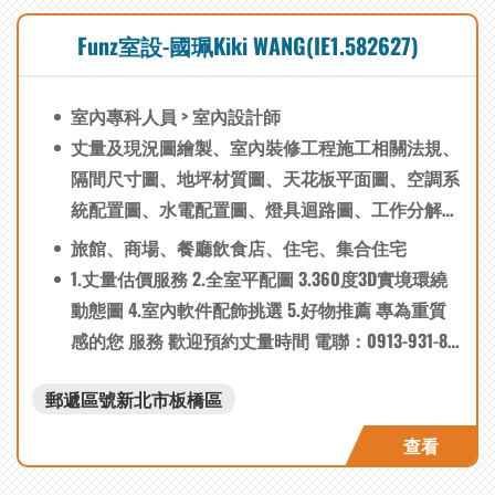
Funz室設-國珮Kiki WANG(IE1.582627)
室內專科人員 > 室內設計師
丈量及現況圖繪製、室內裝修工程施工相關法規、
隔間尺寸圖、地坪材質圖、天花板平面圖、空調系
統配置圖、水電配置圖、燈具迴路圖、工作分解結
構、資源分派、任務排程、進度追蹤、製作施工查
旅館、商場、餐廳飲食店、住宅、集合住宅
核簡報、監造人員指揮管理、設備表、材料表、傢
1.丈量估價服務 2.全室平配圖 3.360度3D實境環繞
俱傢飾表、繪製設計平面圖、簡報製作、估價表單
動態圖 4.室內軟件配飾挑選 5.好物推薦 專為重質
製作、工作時程擬定、立面索引圖、各向立面圖、
感的您 服務 歡迎預約丈量時間 電聯：0913-931-80
細部大樣圖、3D透視效果圖
1（Line ID)
郵遞區號新北市板橋區
查看