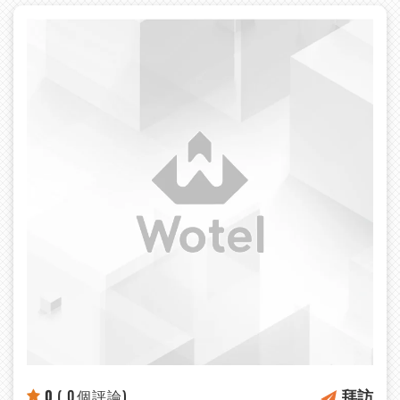
拜訪
0
( 0個評論)