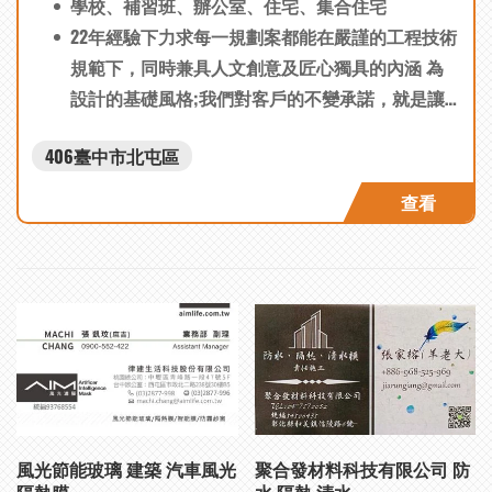
學校、補習班、辦公室、住宅、集合住宅
核簡報、監造人員指揮管理、設備表、材料表、傢
22年經驗下力求每一規劃案都能在嚴謹的工程技術
俱傢飾表、繪製設計平面圖、簡報製作、估價表單
規範下，同時兼具人文創意及匠心獨具的內涵 為
製作、工作時程擬定、立面索引圖、各向立面圖、
設計的基礎風格;我們對客戶的不變承諾，就是讓
細部大樣圖、3D透視效果圖
事情第一次就做對，做好，而透明的服務價格 、
406臺中市北屯區
詳實的諮詢規劃、優良的工程品質，更是我們自始
自終努力追求的目標。
查看
風光節能玻璃 建築 汽車風光
聚合發材料科技有限公司 防
隔熱膜
水 隔熱 清水