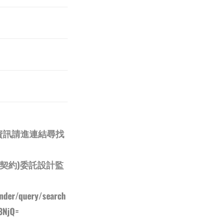
資訊請進連結尋找
口契約)委託設計監
ender/query/search
3NjQ=