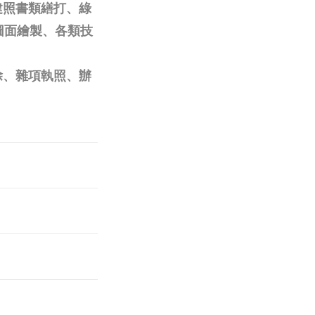
建照書類繕打、綠
圖面繪製、各類技
除、雜項執照、辦