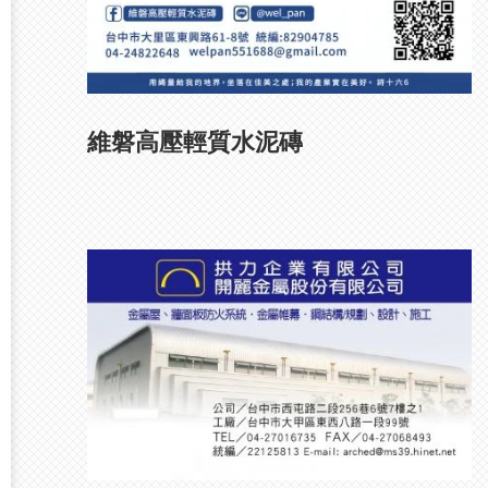
維磐高壓輕質水泥磚