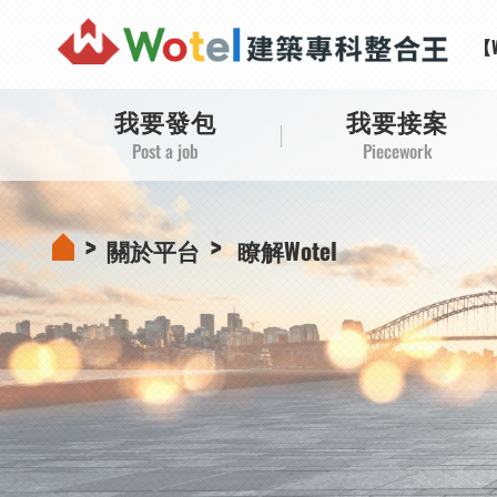
【
【
【
【
我要發包
我要接案
Post a job
Piecework
關於平台
瞭解Wotel