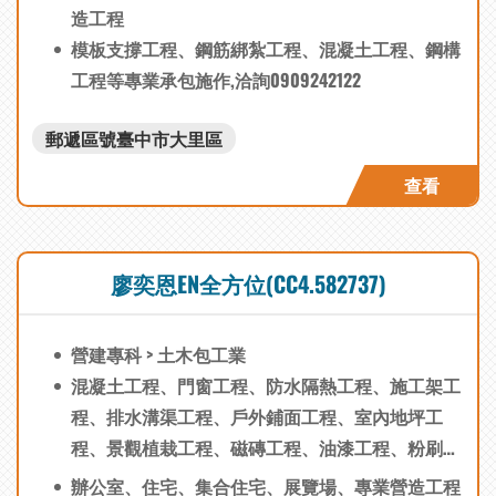
分項施工品質計畫書編撰、施工安全評估報告書編
造工程
撰、施工大樣圖繪製、工程統籌管理(PCM)、工程
模板支撐工程、鋼筋綁紮工程、混凝土工程、鋼構
諮詢及建議、鋼筋綁紮工程、混凝土工程、鋼構工
工程等專業承包施作,洽詢0909242122
程、施工計劃書編撰、品質計劃書編撰、勞工安全
衛生管理計劃書編撰、各分項施工品質計畫書編
郵遞區號臺中市大里區
撰、施工大樣圖繪製、工程統籌管理(PCM)、工程
查看
諮詢及建議
廖奕恩EN全方位(CC4.582737)
營建專科 > 土木包工業
混凝土工程、門窗工程、防水隔熱工程、施工架工
程、排水溝渠工程、戶外鋪面工程、室內地坪工
程、景觀植栽工程、磁磚工程、油漆工程、粉刷工
程、木作工程、泥作工程、拆除工程、工程統籌管
辦公室、住宅、集合住宅、展覽場、專業營造工程