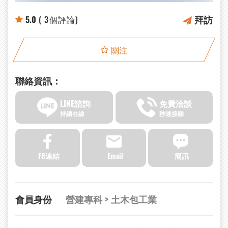
拜訪
5.0
( 3個評論)
關注
聯絡資訊：
LINE諮詢
免費洽談
持續在線
秒速接聽
FB連結
Email
簡訊
會員身份
營建專科 > 土木包工業