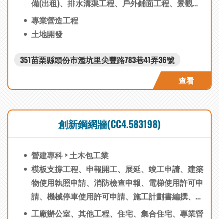
備(出租)、排水溝渠工程、戶外鋪面工程、景觀植
栽工程、油漆工程、粉刷工程、木作工程、拆除工
專業營造工程
程、邊坡防護工程、鋼筋綁紮工程、模板支撐工
土地開發
程、混凝土工程、鋼構工程、木作工程、景觀設備
工程、拆除工程、植栽綠化工程、地坪鋪面工程、
351苗栗縣頭份市濫坑里尖豐路783巷41弄36號
專業技術人員(人力支援)
查看
創新鋼網牆(CC4.583198)
營建專科 > 土木包工業
模板支撐工程、申報開工、展延、竣工申請、建築
物使用執照申請、消防檢查申報、電梯使用許可申
請、機械停車使用許可申請、施工計劃書編撰、品
質計劃書編撰、勞工安全衛生管理計劃書編撰、各
工廠辦公室、其他工程、住宅、集合住宅、專業營